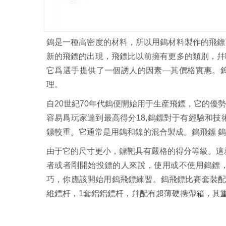
鎢是一種高密度的材料，所以用鎢材料製作的飛鏢
新的飛鏢的出現，飛鏢比以前擁有更多的類別，幷
它爲選手提供了一個誘人的因素—其價格實惠。
理。
自20世紀70年代鎢便開始用于生産飛鏢，它的
容易爲玩家達到最高得分18,鎢鏢對于有經驗和
鏢較重。它通常是用鎢和鎳的混合製成。鎢飛鏢 
由于它的尺寸更小，鏢靶具有嚴格的得分等級。這
者或者剛開始投鏢的人來說，使用或不使用鎢鏢
巧，你應該開始用鎢飛鏢練習。鎢飛鏢比賽套裝配
維鏢杆，1套鋁鋁鏢杆，幷配有超薄硬携帶箱，其重